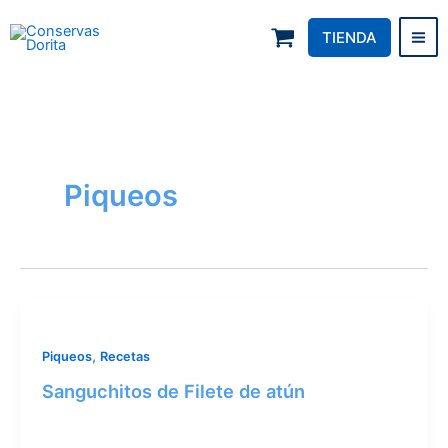
Skip
to
TIENDA
Conservas Dorita
content
Piqueos
,
Piqueos
Recetas
Sanguchitos de Filete de atún