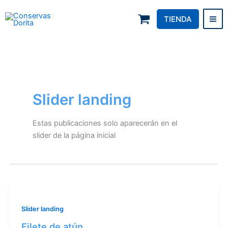
Skip
to
TIENDA
Conservas Dorita
content
Slider landing
Estas publicaciones solo aparecerán en el
slider de la página inicial
Slider landing
Filete de atún