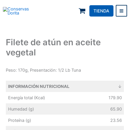
Skip
to
TIENDA
Conservas Dorita
content
Filete de atún en aceite
vegetal
Peso: 170g, Presentación: 1/2 Lb Tuna
INFORMACIÓN NUTRICIONAL
↓
Energía total (Kcal)
179.90
Humedad (g)
65.90
Proteína (g)
23.56