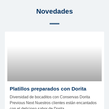
Novedades
P
P
a
a
g
g
e
e
Platillos preparados con Dorita
Diversidad de bocaditos con Conservas Dorita
Previous Next Nuestros clientes están encantados
con el delicioso sabor de Dorita